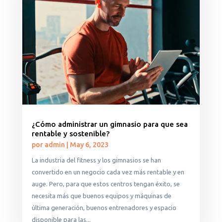
¿Cómo administrar un gimnasio para que sea
rentable y sostenible?
por
admin
|
May 6, 2023
La industria del fitness y los gimnasios se han
convertido en un negocio cada vez más rentable y en
auge. Pero, para que estos centros tengan éxito, se
necesita más que buenos equipos y máquinas de
última generación, buenos entrenadores y espacio
disponible para las...